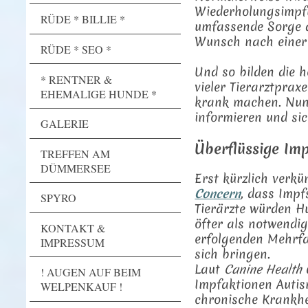
Wiederholungsimpfu
RÜDE * BILLIE *
umfassende Sorge d
Wunsch nach einer 
RÜDE * SEO *
Und so bilden die 
* RENTNER &
vieler Tierarztprax
EHEMALIGE HUNDE *
krank machen. Nun l
informieren und sic
GALERIE
Überflüssige Im
TREFFEN AM
DÜMMERSEE
Erst kürzlich verkü
Concern
, dass Imp
SPYRO
Tierärzte würden H
öfter als notwendig
KONTAKT &
erfolgenden Mehrf
IMPRESSUM
sich bringen.
Laut
Canine Health
! AUGEN AUF BEIM
Impfaktionen Autis
WELPENKAUF !
chronische Krankhei