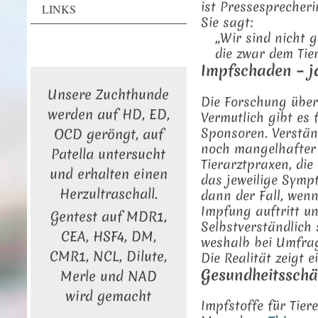
ist Pressesprecher
LINKS
Sie sagt:
„Wir sind nicht 
die zwar dem Tie
Impfschaden – j
Unsere Zuchthunde
Die Forschung übe
werden auf HD, ED,
Vermutlich gibt es 
Sponsoren. Verständ
OCD geröngt, auf
noch mangelhafter 
Patella untersucht
Tierarztpraxen, die
und erhalten einen
das jeweilige Symp
Herzultraschall.
dann der Fall, wen
Impfung auftritt u
Gentest auf MDR1,
Selbstverständlich 
CEA, HSF4, DM,
weshalb bei Umfrag
CMR1, NCL, Dilute,
Die Realität zeigt e
Gesundheitsschä
Merle und NAD
wird gemacht
Impfstoffe für Tier