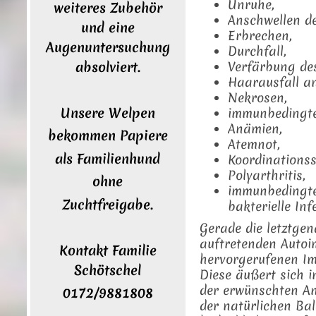
Unruhe,
weiteres Zubehör
Anschwellen de
und eine
Erbrechen,
Augenuntersuchung
Durchfall,
absolviert.
Verfärbung des
Haarausfall an
Nekrosen,
Unsere Welpen
immunbedingte
Anämien,
bekommen Papiere
Atemnot,
als Familienhund
Koordinations
Polyarthritis,
ohne
immunbedingte 
Zuchtfreigabe.
bakterielle I
Gerade die letztgen
auftretenden Auto
Kontakt Familie
hervorgerufenen I
Schötschel
Diese äußert sich 
der erwünschten An
0172/9881808
der natürlichen Bal