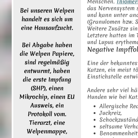
Menschen.
Thiomer
das Nervensystem s
Bei unseren Welpen
und kann unter and
handelt es sich um
(Granulomen bzw. S
eine Hausaufzucht.
Weitere Zusätze si
Letztere hatten i
und Lupus erythema
Bei Abgabe haben
Negative Impffo
die Welpen Papiere,
sind regelmäßig
Eine der bekanntes
Katzen, ein meist t
entwurmt, haben
Einstichstelle entwi
die erste Impfung
(SHP)
, einen
Andere sehr viel h
Mikrochip, einen EU
Hunden wie bei Kat
Ausweis, ein
Allergische Re
Juckreiz,
Protokoll vom.
Schockzustände
Tierarzt, eine
seltsame Verha
Welpenmappe,
Benommenheit