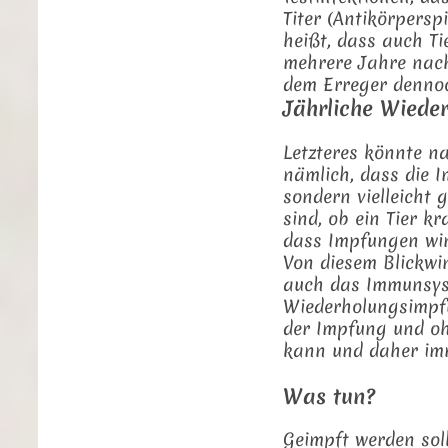
Titer (Antikörpersp
heißt, dass auch T
mehrere Jahre nach
dem Erreger denno
Jährliche Wiede
Letzteres könnte n
nämlich, dass die I
sondern vielleicht
sind, ob ein Tier k
dass Impfungen wi
Von diesem Blickwi
auch das Immunsyst
Wiederholungsimpfu
der Impfung und oh
kann und daher imm
Was tun?
Geimpft werden sol