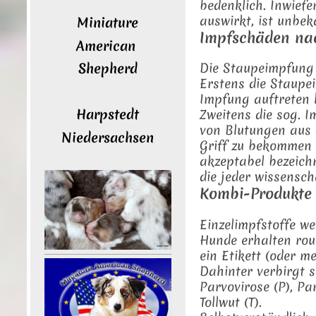
bedenklich. Inwief
auswirkt, ist unbek
Miniature
Impfschäden na
American
Shepherd
Die Staupeimpfung 
Erstens die Staupei
Impfung auftreten 
Harpstedt
Zweitens die sog. 
von Blutungen aus
Niedersachsen
Griff zu bekommen 
akzeptabel bezeich
die jeder wissensch
Kombi-Produkte 
Einzelimpfstoffe w
Hunde erhalten rou
ein Etikett (oder m
Dahinter verbirgt s
Parvovirose (P), Pa
Tollwut (T).