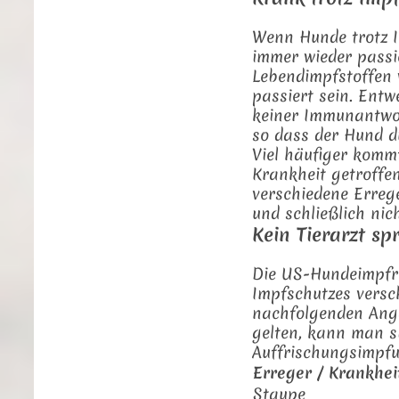
Wenn Hunde trotz 
immer wieder passi
Lebendimpfstoffen 
passiert sein. Ent
keiner Immunantwor
so dass der Hund d
Viel häufiger kommt
Krankheit getroffen
verschiedene Erreg
und schließlich nic
Kein Tierarzt sp
Die US-Hundeimpfric
Impfschutzes versch
nachfolgenden Anga
gelten, kann man s
Auffrischungsimpf
Erreger / Krankhei
Staupe