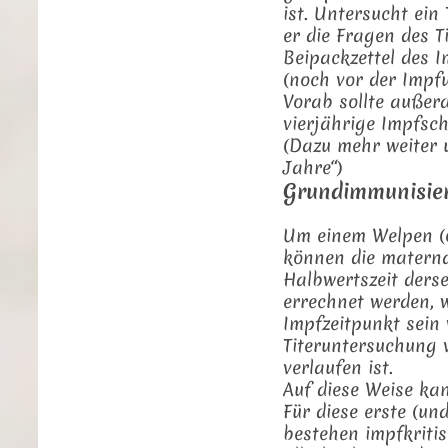
ist. Untersucht ein
er die Fragen des T
Beipackzettel des I
(noch vor der Impf
Vorab sollte außerd
vierjährige Impfsc
(Dazu mehr weiter u
Jahre“)
Grundimmunisier
Um einem Welpen (
können die materna
Halbwertszeit derse
errechnet werden, 
Impfzeitpunkt sein
Titeruntersuchung v
verlaufen ist.
Auf diese Weise ka
Für diese erste (u
bestehen impfkriti