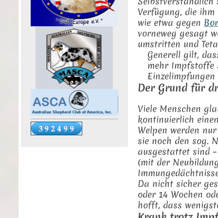
Selbstverständlich
Verfügung, die ihm 
wie etwa gegen
Bor
vorneweg gesagt we
umstritten und Tet
Generell gilt, d
mehr Impfstoffe 
Einzelimpfungen 
Der Grund für d
Viele Menschen gla
kontinuierlich ein
Welpen werden nur 
sie noch den sog. 
ausgestattet sind 
(mit der Neubildun
Immungedächtnisse
Da nicht sicher ges
oder 14 Wochen ode
hofft, dass wenigst
Krank trotz Imp