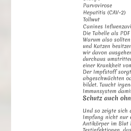
Parvovirose
Hepatitis (CAV-2)
Tollwut
Canines Influenzav
Die Tabelle als PD
Warum also sollten
und Katzen besitz
wir davon ausgehen
durchaus umstritte
einer Krankheit vo
Der Impfstoff sorg
abgeschwächten ode
bildet. Taucht irg
Immunsystem damit 
Schutz auch ohn
Und so zeigte sich
Impfung nicht nur 
Antikörper im Blut 
Testinfektionen, da